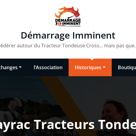
Démarrage Imminent
Fédérer autour du Tracteur Tondeuse Cross… mais pas que
changes
l’Association
Historiques
Boutiq
ayrac Tracteurs Tonde