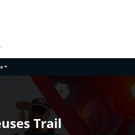
…
ue
uses Trail